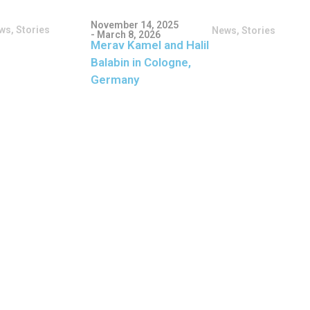
November 14, 2025
ws
,
Stories
News
,
Stories
- March 8, 2026
Merav Kamel and Halil
Balabin in Cologne,
Germany