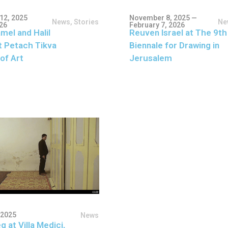
12, 2025
November 8, 2025 —
News
,
Stories
Ne
026
February 7, 2026
mel and Halil
Reuven Israel at The 9th
t Petach Tikva
Biennale for Drawing in
of Art
Jerusalem
 2025
News
g at Villa Medici,