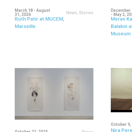
March 18 - August
December 
News
,
Stories
31, 2026
- May 2, 2
Ruth Patir at MUCEM,
Merav Ka
Marseille
Balabin a
Museum 
October 9,
Nira Pere
October 22, 2025
Press